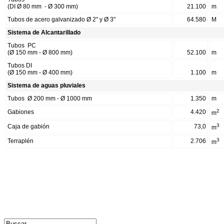
(DI
Ø 80
mm
- Ø
300 mm)
21.100
m
Tubos de acero galvanizado Ø 2" y Ø 3"
64.580
M
Sistema de Alcantarillado
Tubos
PC
(Ø 150 mm - Ø 800 mm)
52.100
m
Tubos DI
(Ø 150 mm - Ø 400 mm)
1.100
m
Sistema de aguas pluviales
Tubos
Ø 200 mm - Ø 1000 mm
1.350
m
2
Gabiones
4.420
m
3
Caja de gabión
73,0
m
3
Terraplén
2.706
m