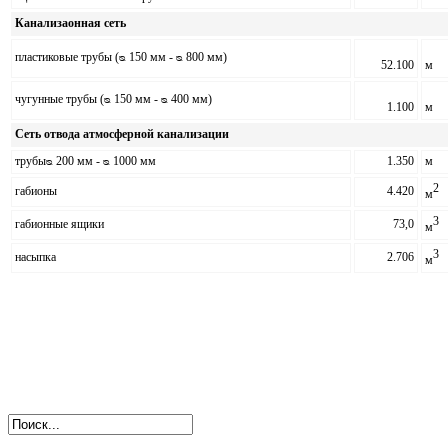
Канализаонная сеть
пластиковые трубы (
ᴓ
150 мм -
ᴓ
800 мм)
52.100
м
чугунные трубы (
ᴓ
150 мм -
ᴓ
400 мм)
1.100
м
Сеть отвода атмосферной канализации
трубы
ᴓ 200
мм
- ᴓ 1000
мм
1.350
м
2
габионы
4.420
м
3
габионные ящики
73,0
м
3
насыпка
2.706
м