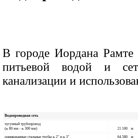
В городе Иордана Рамте 
питьевой водой и сет
канализации и использова
Водопроводная сеть
чугунный трубопровод
(ᴓ 80 мм - ᴓ
300
мм)
21.100
м
оцинкованные стальные трубы
ᴓ
2" и
ᴓ
3"
64.580
м