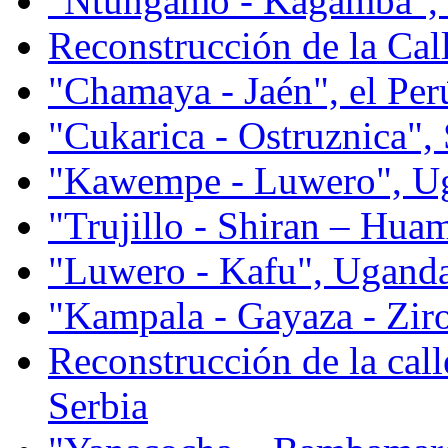
"Ntungamo - Kagamba",
Reconstrucción de la Call
"Chamaya - Jaén", el Per
"Cukarica - Ostruznica", 
"Kawempe - Luwero", U
"Trujillo - Shiran – Hua
"Luwero - Kafu", Ugand
"Kampala - Gayaza - Zi
Reconstrucción de la call
Serbia