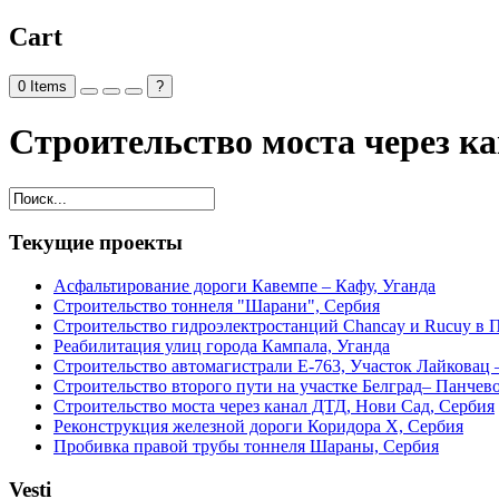
Cart
0
Items
?
Строительство моста через к
Текущие проекты
Асфальтирование дороги Кавемпе – Кафу, Уганда
Строительство тоннеля "Шарани", Сербия
Строительство гидроэлектростанций Chancay и Rucuy в Пе
Реабилитация улиц города Кампала, Уганда
Строительство автомагистрали Е-763, Участок Лайковац 
Строительство второго пути на участке Белград– Панчев
Строительство моста через канал ДТД, Нови Сад, Сербия
Реконструкция железной дороги Коридора X, Сербия
Пробивка правой трубы тоннеля Шараны, Сербия
Vesti