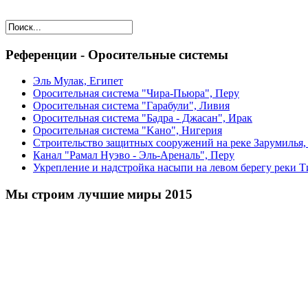
Референции - Оросительные системы
Эль Мулак, Египет
Оросительная система "Чира-Пьюра", Перу
Оросительная система "Гарабули", Ливия
Оросительная система "Бадра - Джасан", Ирак
Оросительная система "Kaнo", Нигерия
Строительство защитных сооружений на реке Зарумилья,
Канал "Рамал Нуэво - Эль-Ареналь", Перу
Укрепление и надстройка насыпи на левом берегу реки Т
Мы строим лучшие миры 2015