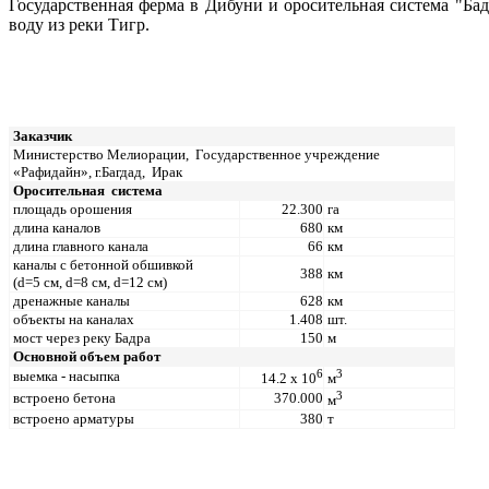
Государственная ферма в Дибуни и оросительная система "Ба
воду из реки Тигр.
Заказчик
Министерство Мелиорации,
Государственное учреждение
«Рафидайн», г.Багдад,
Ирак
Оросительная
система
площадь орошения
22.300
га
длина каналов
680
км
длина главного канала
66
км
каналы с бетонной обшивкой
388
км
(
d
=5 см,
d
=8
c
м,
d
=12
c
м)
дренажные каналы
628
км
объекты на каналах
1.408
шт.
мост через реку Бадра
150
м
Основной объем работ
6
3
выемка - насыпка
14.2 x 10
м
3
встроено бетона
370.000
м
встроено арматуры
380
т