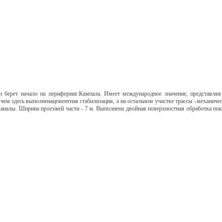
и берет начало на периферии
г.Кампала
.
Имеет международное значение, представляя
 чем здесь выполнена
цементная стабилизация
, a
на остальном участке трассы –
механичес
каналы
.
Ширина проезжей части -
7
м
.
Выполнена двойная поверхностная обработка пок