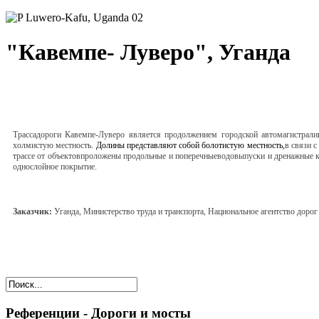
"Кавемпе- Луверо", Уганда
Трасса
дороги Кавемпе-Луверо является продолжением городской автомагистрали
холмистую местность
.
Долины представляют собой болотистую местность,
в связи с
трассе от объектов
проложены продольные и поперечные
водовыпуски и дренажные 
однослойное покрытие
.
Заказчик:
Уганда
,
Министерство труда и транспорта
,
Национальное агентство дорог
Референции - Дороги и мосты