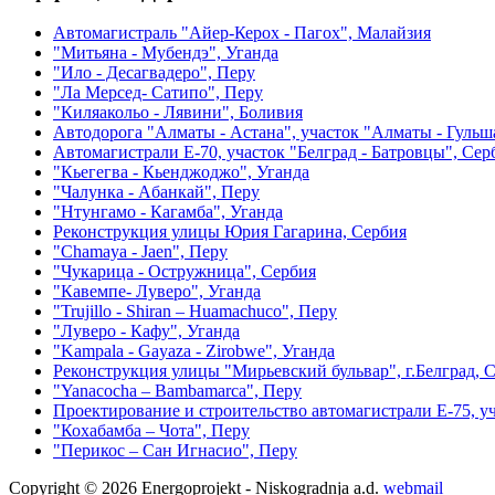
Автомагистраль "Айер-Керох - Пагох", Малайзия
"Митьяна - Мубендэ", Уганда
"Ило - Десагвадеро", Перу
"Ла Мерсед- Сатипо", Перу
"Киляакольо - Лявини", Боливия
Автодорога "Алматы - Астана", участок "Алматы - Гульш
Aвтомагистрали E-70, участок "Белград - Батровцы", Сер
"Кьегегва - Кьенджоджо", Уганда
"Чалунка - Aбанкай", Перу
"Нтунгамо - Кагамбa", Уганда
Реконструкция улицы Юрия Гагарина, Сербия
"Chamaya - Jaen", Перу
"Чукарица - Остружница", Сербия
"Кавемпе- Луверо", Уганда
"Trujillo - Shiran – Huamachuco", Перу
"Луверо - Кафу", Уганда
"Kampala - Gayaza - Zirobwe", Уганда
Реконструкция улицы "Мирьевский бульвар", г.Белград, 
"Yanacocha – Bambamarca", Перу
Проектирование и строительство автомагистрали Е-75, уч
"Кохабамба – Чота", Перу
"Перикос – Сан Игнасио", Перу
Copyright © 2026 Energoprojekt - Niskogradnja a.d.
webmail