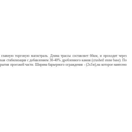
 главную торговую магистраль
.
Длина трассы составляет
66
км
,
и проходит через
кая стабилизация с добавлением
30-40%
дробленного камня
(crushed stone base).
По
рытия проезжей части
.
Ширина барьерного ограждения -
(2x1
м
)
,
на которое нанесено