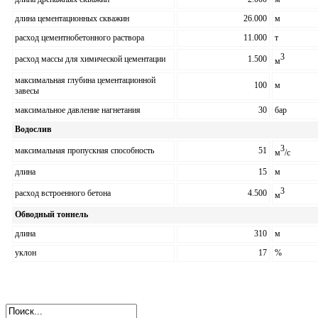
длина цементационных скважин
26.000
м
расход цементнобетонного раствора
11.000
т
3
расход массы для химической цементации
1.500
м
максимальная глубина цементационной
100
м
завесы
максимальное давление нагнетания
30
бар
Водослив
3
максимальная пропускная способность
51
м
/
с
длина
15
м
3
расход встроенного бетона
4.500
м
Обводный тоннель
длина
310
м
уклон
17
%