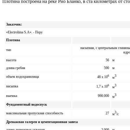
Плотина построена на реке Рио Бланко
,
в ста километрах от с
Заказчик:
«
Electrolima S.A
»
. -
Перу
Плотина
насыпная
,
с центральным глинян
тип
ядр
высота
56
м
длина гребня
590
м
3
6
объем водохранилища
48 x 10
м
3
6
насыпка
1,7 x 10
м
3
выемка
990.000
м
Фундаментный водоспуск
3
максимальная пропускная способность
27
м
/
с
Дренажная галерея и цементационная завеса
длина дренажных скважин
2.000
м