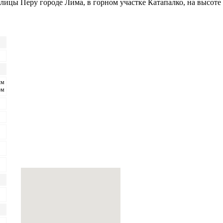
толицы Перу городе Лима
,
в горном участке Катапалко
,
на высоте
ым
ом