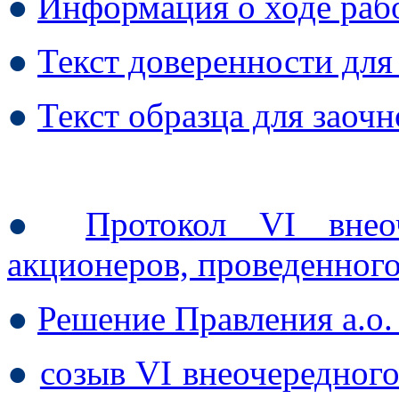
●
Информация о ходе раб
●
Текст доверенности для
●
Текст образца для заоч
●
Протокол VI внео
акционеров, проведенного 
●
Решение Правления а.о. 
●
созыв VI внеочередног