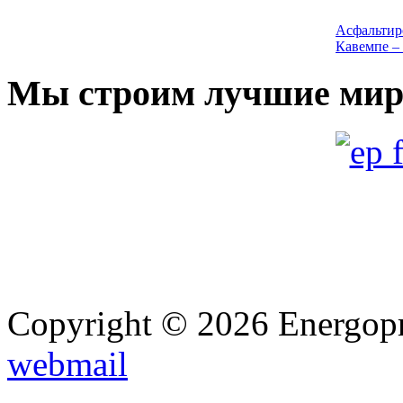
Асфальтир
Кавемпе – 
Мы строим лучшие мир
Строитель
«Шарани»,
Copyright © 2026 Energopro
Строитель
гидроэлек
webmail
Rucuy в Пе