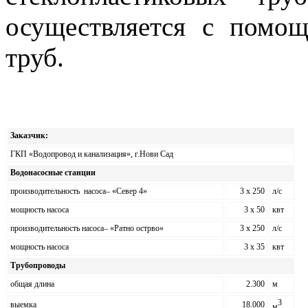
осуществляется с помо
труб.
Заказчик:
ГКП «Водопровод и канализация», г.Нови Сад
Водонасосные станции
производительность
насоса
–
«Север
4
»
3 x 250
л
/
с
мощность насоса
3 x 50
квт
производительность насоса
–
«Ратно острво»
3 x 250
л
/
с
мощность насоса
3 x 35
квт
Трубопроводы
общая длина
2.300
м
3
выемка
18.000
м