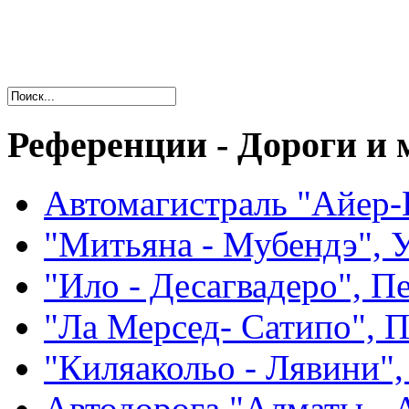
Референции - Дороги и
Автомагистраль "Айер-
"Митьяна - Мубендэ", 
"Ило - Десагвадеро", П
"Ла Мерсед- Сатипо", 
"Киляакольо - Лявини",
Автодорога "Алматы - А