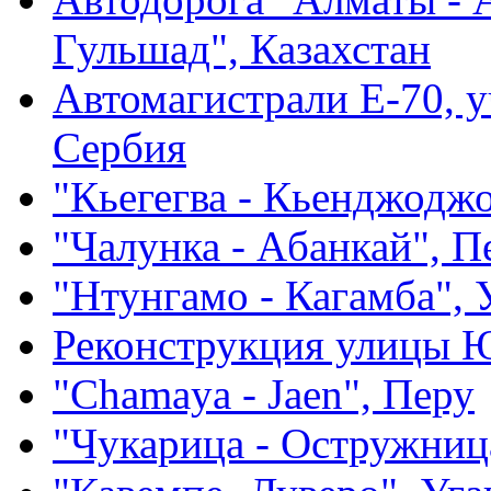
Гульшад", Казахстан
Aвтомагистрали E-70, у
Сербия
"Кьегегва - Кьенджоджо
"Чалунка - Aбанкай", П
"Нтунгамо - Кагамбa", 
Реконструкция улицы Ю
"Chamaya - Jaen", Перу
"Чукарица - Остружниц