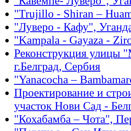
"Кавемпе- Луверо", Уга
"Trujillo - Shiran – Hu
"Луверо - Кафу", Уганд
"Kampala - Gayaza - Zir
Реконструкция улицы "
г.Белград, Сербия
"Yanacocha – Bambamar
Проектирование и строи
участок Нови Сад - Белг
"Кохабамба – Чота", Пе