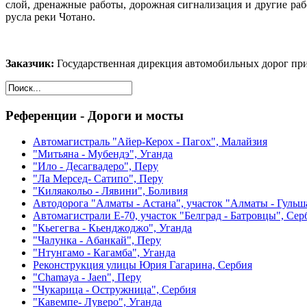
слой, дренажные работы, дорожная сигнализация и другие рабо
русла реки Чотано.
Заказчик:
Государственная дирекция автомобильных дорог при
Референции - Дороги и мосты
Автомагистраль "Айер-Керох - Пагох", Малайзия
"Митьяна - Мубендэ", Уганда
"Ило - Десагвадеро", Перу
"Ла Мерсед- Сатипо", Перу
"Киляакольо - Лявини", Боливия
Автодорога "Алматы - Астана", участок "Алматы - Гульш
Aвтомагистрали E-70, участок "Белград - Батровцы", Сер
"Кьегегва - Кьенджоджо", Уганда
"Чалунка - Aбанкай", Перу
"Нтунгамо - Кагамбa", Уганда
Реконструкция улицы Юрия Гагарина, Сербия
"Chamaya - Jaen", Перу
"Чукарица - Остружница", Сербия
"Кавемпе- Луверо", Уганда