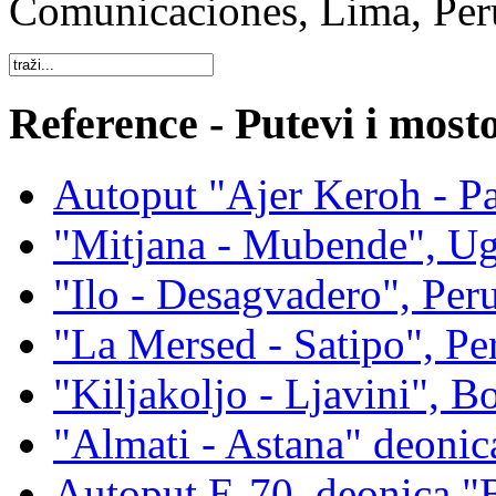
Comunicaciones, Lima, Per
Reference - Putevi i most
Autoput "Ajer Keroh - P
"Mitjana - Mubende", U
"Ilo - Desagvadero", Per
"La Mersed - Satipo", Pe
"Kiljakoljo - Ljavini", Bo
"Almati - Astana" deonic
Autoput E-70, deonica "B