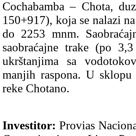
Cochabamba – Chota, du
150+917), koja se nalazi n
do 2253 mnm. Saobraćajn
saobraćajne trake (po 3,
ukrštanjima sa vodotoko
manjih raspona. U sklopu 
reke Chotano.
Investitor:
Provias Nacional