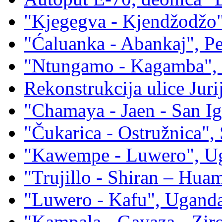
"Kjegegva - Kjendžodžo
"Ćaluanka - Abankaj", P
"Ntungamo - Kagamba",
Rekonstrukcija ulice Juri
"Chamaya - Jaen - San Ig
"Čukarica - Ostružnica", 
"Kawempe - Luwero", U
"Trujillo - Shiran – Hua
"Luwero - Kafu", Ugand
"Kampala - Gayaza - Zi