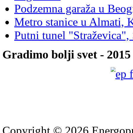
Podzemna garaža u Beogr
Мetro stanicе u Almati, 
Putni tunel "Straževica", 
Gradimo bolji svet - 2015
Copyright © 2026 Energopro