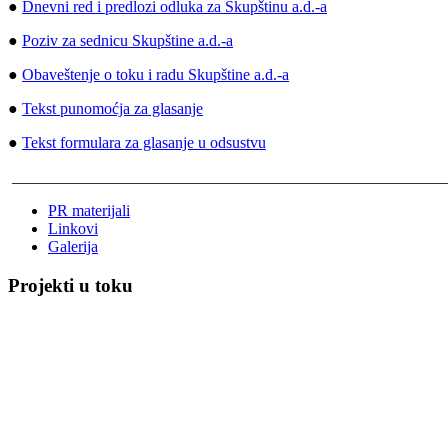
●
Dnevni red i predlozi odluka za Skupštinu a.d.
-a
●
Poziv za sednicu Skupštine a.d.-a
●
Obaveštenje o toku i radu Skupštine a.d.-a
●
Tekst punomoćja za glasanje
●
Tekst formulara za glasanje u odsustvu
______________________________________________________
PR materijali
Linkovi
Galerija
Projekti u toku