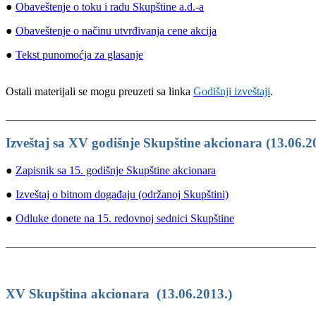
●
Obaveštenje o toku i radu Skupštine a.d.-a
●
Obaveštenje o načinu utvrđivanja cene akcija
●
Tekst punomoćja za glasanje
Ostali materijali se mogu preuzeti sa linka
Godišnji izveštaji
.
______________________________________________________
Izveštaj sa XV godišnje Skupštine akcionara (13.06.2
●
Zapisnik sa 15. godišnje Skupštine akcionara
●
Izveštaj o bitnom događaju (održanoj Skupštini)
●
Odluke donete na 15. redovnoj sednici Skupštine
_______________________________________________________
XV Skupština akcionara (13.06.2013.)