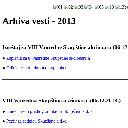
Arhiva vesti - 2013
Izveštaj sa VIII Vanredne Skupštine akcionara (06.12
●
Zapisnik sa 8. vanredne Skupštine akcionara
-a
●
Odluka o prinudnom otkupu akcija
______________________________________________________
VIII Vanredna Skupština akcionara (06.12.2013.)
●
Dnevni red i predlog odluke za Skupštinu a.d.-a
●
Poziv za sednicu Skupštine a.d.-a