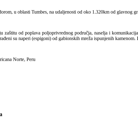
vadorom, u oblasti Tumbes, na udaljenosti od oko 1.320km od glavnog g
ju zaštitu od poplava poljoprivrednog područja, naselja i komunikacija 
ađeni su naperi (espigoni) od gabionskih mreža ispunjenih kamenom. I
icana Norte, Peru
ra