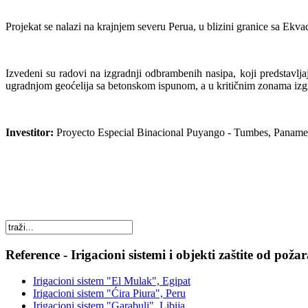
Projekat se nalazi na krajnjem severu Perua, u blizini granice sa Ek
Izvedeni su radovi na izgradnji odbrambenih nasipa, koji predstavlja
ugradnjom geoćelija sa betonskom ispunom, a u kritičnim zonama izgr
Investitor:
Proyecto Especial Binacional Puyango - Tumbes, Panamer
Reference - Irigacioni sistemi i objekti zaštite od poža
Irigacioni sistem "El Mulak", Egipat
Irigacioni sistem "Ćira Piura", Peru
Irigacioni sistem "Garabuli", Libija