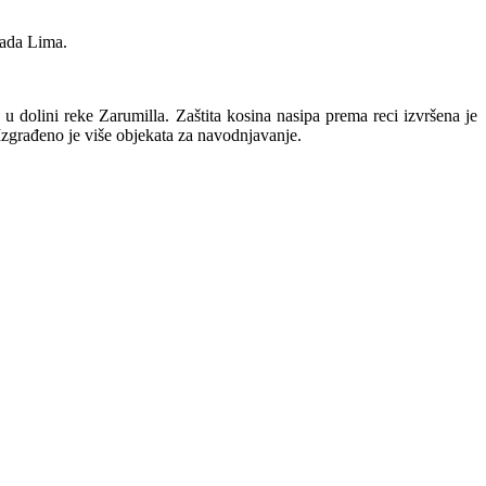
rada Lima.
u dolini reke Zarumilla. Zaštita kosina nasipa prema reci izvršena je
zgrađeno je više objekata za navodnjavanje.