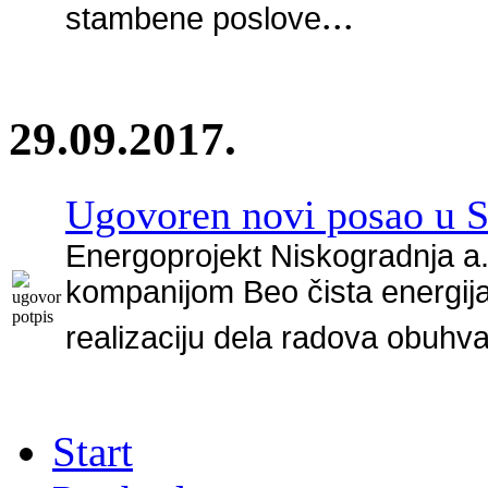
...
stambene poslove
29.09.2017.
Ugovoren novi posao u Sr
Energoprojekt Niskogradnja a.
kompanijom Beo
čista energij
realizaciju dela radova obuh
Start